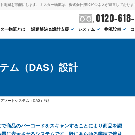
ト削減を可能にします。ミスター物流は、株式会社清和ビジネスが運営しておりま
0120-618
スター物流とは
課題解決＆設計支援
システム
物流設備
コ
テム（DAS）設計
アソートシステム（DAS）設計
どで商品のバーコードをスキャンすることにより商品を認
示器に表示させるシステムです。既にあらゆる業種で普及